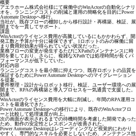
概要
アエラホーム株式会社様にて稼働中のWinActorの自動化シナリ
オを、ランニングコストの削減と運用の簡略化を目的にPower
Automate Desktopへ移行。
当社が、既存フローの棚卸しから移行設計・再構築、検証、展
開までを一貫してサポート。
課題
WinActorのライセンス費用が高騰しているにもかかわらず、開
発工数と予算が十分に確保できず、1ロボットのみの稼働に留
まり費用対効果が得られていない状況だった。
業務フローの変更が発生するたびにXPathのメンテナンスに時
間を要しており、さらに、複雑なXPathでは処理時間が長くパ
フォーマンスが低下していた。
対応内容
ランニングコストを最小限に抑えつつ、既存ロボットの品質を
保証するためにPower Automate Desktopへのマイグレーション
を提案。
要件整理・設計からロボット移行、検証、ユーザー環境への展
開まで、RPAの再構築と導入プロセスを一気通貫で支援した。
効果
WinActorのライセンス費用を大幅に削減し、年間のRPA運用コ
ストを最適化できた。
Power Automate Desktopへの移行により、既存のWinActorフロ
ーと比較して処理速度が向上。
次の画面が表示されるまでの待機時間を考慮した開発であった
ため、動作の安定性とレスポンスが改善された。
Power Automate Desktopはレコーディングなど視覚的にわかり
やすく、専門的なスキルを必要としないため、メンテナンス性